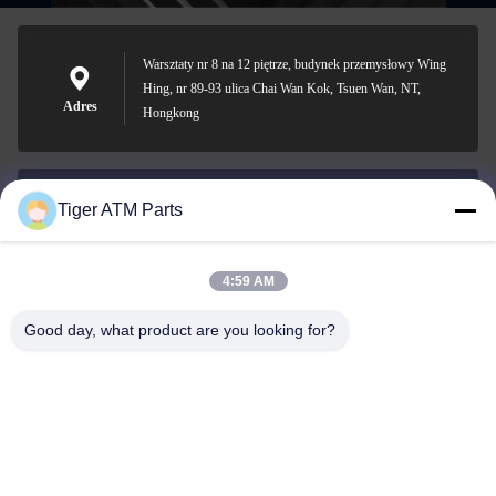
Warsztaty nr 8 na 12 piętrze, budynek przemysłowy Wing
Hing, nr 89-93 ulica Chai Wan Kok, Tsuen Wan, NT,
Adres
Hongkong
Tiger ATM Parts
sales@atmpart.com.cn
Wiadomość
elektroniczna
4:59 AM
Good day, what product are you looking for?
000-86-0756-5162218
Telefon