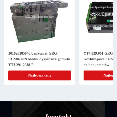
201020185046 bankomat GRG
YT4.029.061 GRG H
CDM8240N Moduł dyspensera gotówki
recyklingowa CRM92
YT2.291.2088-P
do bankomatów
Najlepszą cenę
Najlepsz
kontakt