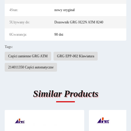
4Stan:
nowy oryginał
5Używany do:
Dozownik GRG H22N ATM 8240
6Gwarancja:
90 dni
Tags:
Części zamienne GRG ATM
GRG EPP-002 Klawiatura
214011350 Części automatyczne
Similar Products