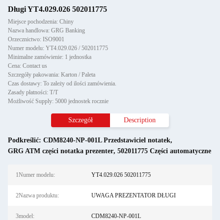
Długi YT4.029.026 502011775
Miejsce pochodzenia: Chiny
Nazwa handlowa: GRG Banking
Orzecznictwo: ISO9001
Numer modelu: YT4.029.026 / 502011775
Minimalne zamówienie: 1 jednostka
Cena: Contact us
Szczegóły pakowania: Karton / Paleta
Czas dostawy: To zależy od ilości zamówienia.
Zasady płatności: T/T
Możliwość Supply: 5000 jednostek rocznie
Szczegół
Description
Podkreślić:
CDM8240-NP-001L Przedstawiciel notatek
,
GRG ATM części notatka prezenter
,
502011775 Części automatyczne
1Numer modelu:
YT4.029.026 502011775
2Nazwa produktu:
UWAGA PREZENTATOR DŁUGI
3model:
CDM8240-NP-001L