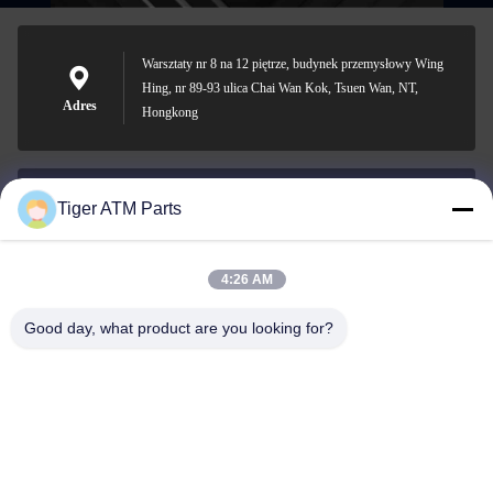
Warsztaty nr 8 na 12 piętrze, budynek przemysłowy Wing
Hing, nr 89-93 ulica Chai Wan Kok, Tsuen Wan, NT,
Adres
Hongkong
Tiger ATM Parts
sales@atmpart.com.cn
Wiadomość
elektroniczna
4:26 AM
Good day, what product are you looking for?
000-86-0756-5162218
Telefon