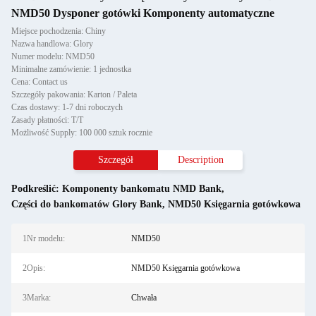
NMD50 Dysponer gotówki Komponenty automatyczne
Miejsce pochodzenia: Chiny
Nazwa handlowa: Glory
Numer modelu: NMD50
Minimalne zamówienie: 1 jednostka
Cena: Contact us
Szczegóły pakowania: Karton / Paleta
Czas dostawy: 1-7 dni roboczych
Zasady płatności: T/T
Możliwość Supply: 100 000 sztuk rocznie
Szczegół
Description
Podkreślić:
Komponenty bankomatu NMD Bank
,
Części do bankomatów Glory Bank
,
NMD50 Księgarnia gotówkowa
1Nr modelu:
NMD50
2Opis:
NMD50 Księgarnia gotówkowa
3Marka:
Chwała