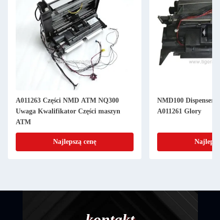
A011263 Części NMD ATM NQ300
NMD100 Dispenser N
Uwaga Kwalifikator Części maszyn
A011261 Glory
ATM
Najlepszą cenę
Najlepsz
kontakt