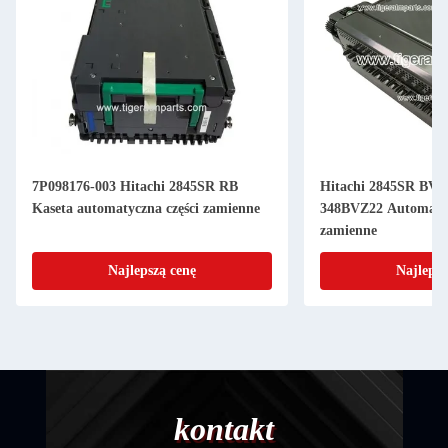
7P098176-003 Hitachi 2845SR RB
Hitachi 2845SR BV Bi
Kaseta automatyczna części zamienne
348BVZ22 Automatyc
zamienne
Najlepszą cenę
Najlepsz
kontakt