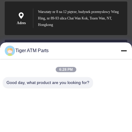
Warsztaty nr 8 na 12 piętrze, budynek przemysłowy Wing
Hing, nr 89-93 ulica Chai Wan Kok, Tsuen Wan, NT,
Adres
Hongkong
Tiger ATM Parts
sales@atmpart.com.cn
Wiadomość
elektroniczna
6:28 PM
Good day, what product are you looking for?
00-86-0756-5162218
Telefon