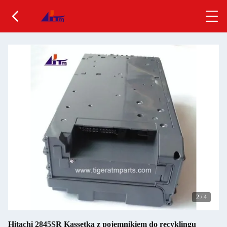
2
/
4
Hitachi 2845SR Kassetka z pojemnikiem do recyklingu