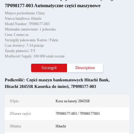
7P098177-003 Automatyczne części maszynowe
Miejsce pochodzenia: Chiny
Nazwa handlowa: Hitachi
Model Number: 7P098177-003
Minimalne zamówienie: 1 jednostka
Cena: Contact us
Szczegóły pakowania: Karton / Paleta
Czas dostawy: 7-14 pracuje
Zasady płatności: T/T
Możliwość Supply: 100 000 sztuk rocznie
Szczegół
Description
Podkreślić:
Części maszyn bankomatowych Hitachi Bank
,
Hitachi 2845SR Kassetka do śmieci
,
7P098177-003
1Opis:
Kosz na kasety 2845SR
2Numer części:
7P098177-003 / 7P098177003
3Marka:
Hitachi