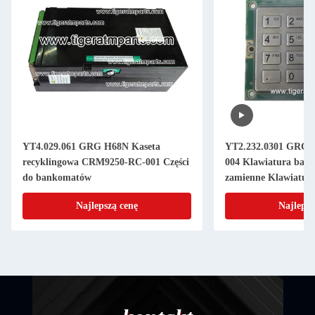
YT4.029.061 GRG H68N Kaseta
YT2.232.0301 GRG 
recyklingowa CRM9250-RC-001 Części
004 Klawiatura bank
do bankomatów
zamienne Klawiatur
Najlepszą cenę
Najlepsz