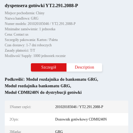
dyspensera gotówki YT2.291.2088-P
Miejsce pochodzenia: Chiny
Nazwa handlowa: GRG
Numer modelu: 201020185046 / YT2.291.2088-P
Minimalne zamówienie: 1 jednostka
Cena: Contact us
Szczegóły pakowania: Karton / Paleta
Czas dostawy: 1-7 dni roboczych
Zasady płatności: T/T
Możliwość Supply: 1000 jednostek rocznie
Szczegół
Description
Podkreślić:
Moduł rozdajnika do bankomatu GRG
,
Moduł rozdajnika bankomatu GRG
,
Moduł CDM8240N do dystrybucji gotówki
1Numer części:
201020185046 / YT2.291.2088-P
2Opis:
Dozownik gotówkowy CDM8240N
3Marka:
GRG