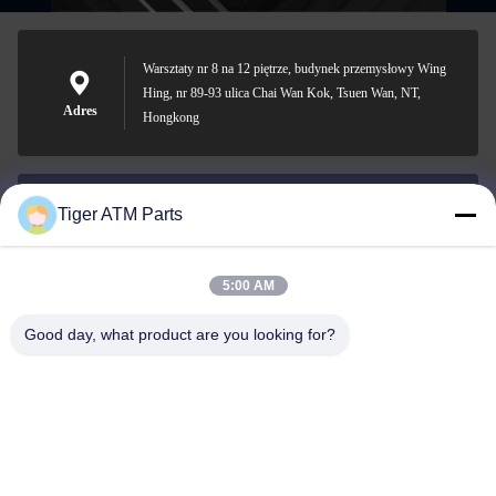
Warsztaty nr 8 na 12 piętrze, budynek przemysłowy Wing
Hing, nr 89-93 ulica Chai Wan Kok, Tsuen Wan, NT,
Adres
Hongkong
Tiger ATM Parts
sales@atmpart.com.cn
Wiadomość
elektroniczna
5:00 AM
Good day, what product are you looking for?
00-86-0756-5162218
Telefon