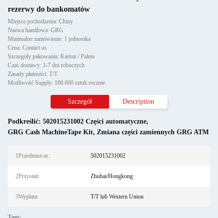
rezerwy do bankomatów
Miejsce pochodzenia: Chiny
Nazwa handlowa: GRG
Minimalne zamówienie: 1 jednostka
Cena: Contact us
Szczegóły pakowania: Karton / Paleta
Czas dostawy: 1-7 dni roboczych
Zasady płatności: T/T
Możliwość Supply: 100 000 sztuk rocznie
Szczegół
Description
Podkreślić:
502015231002 Części automatyczne
,
GRG Cash MachineTape Kit
,
Zmiana części zamiennych GRG ATM
1Przedmiot nr.:
502015231002
2Przystań:
Zhuhai/Hongkong
3Wypłata:
T/T lub Western Union
Tags: