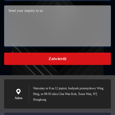
Zatwierdź
Warsztaty nr 8 na 12 piętrze, budynek przemysłowy Wing
Hing, nr 89-93 ulica Chai Wan Kok, Tsuen Wan, NT,
Adres
Hongkong