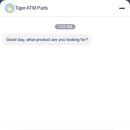
Tiger ATM Parts
sales@atmpart.com.cn
Wiadomość
elektroniczna
7:21 AM
Good day, what product are you looking for?
000-86-0756-5162218
Telefon
Tiger Spare Parts Co., Ltd