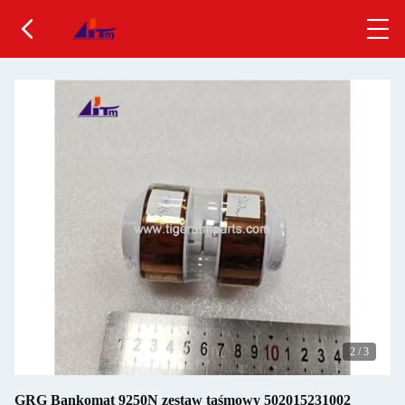
2
/
3
GRG Bankomat 9250N zestaw taśmowy 502015231002