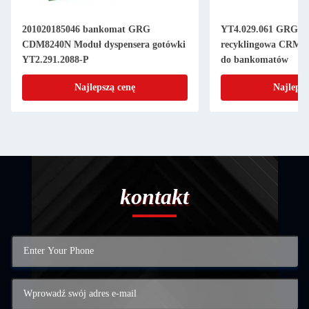
201020185046 bankomat GRG
YT4.029.061 GRG H
CDM8240N Moduł dyspensera gotówki
recyklingowa CRM92
YT2.291.2088-P
do bankomatów
Najlepszą cenę
Najlepsz
kontakt