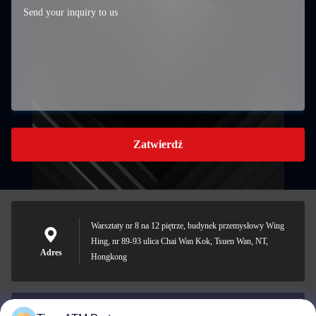
Zatwierdź
Warsztaty nr 8 na 12 piętrze, budynek przemysłowy Wing
Hing, nr 89-93 ulica Chai Wan Kok, Tsuen Wan, NT,
Adres
Hongkong