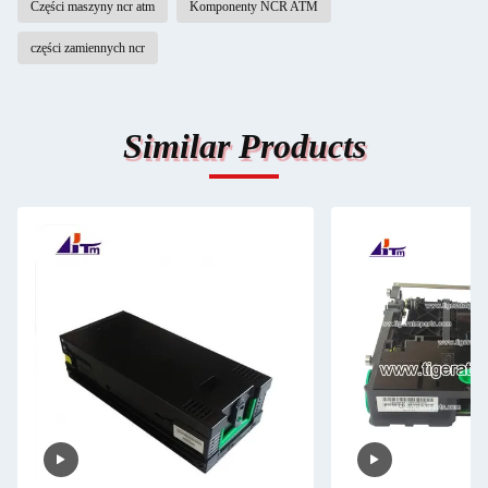
Części maszyny ncr atm
Komponenty NCR ATM
części zamiennych ncr
Similar Products