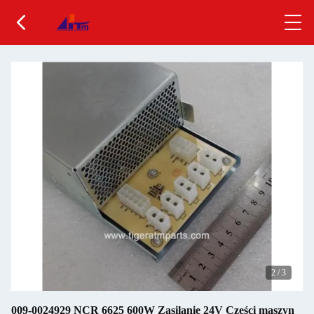
2
/
3
009-0024929 NCR 6625 600W Zasilanie 24V Części maszyn