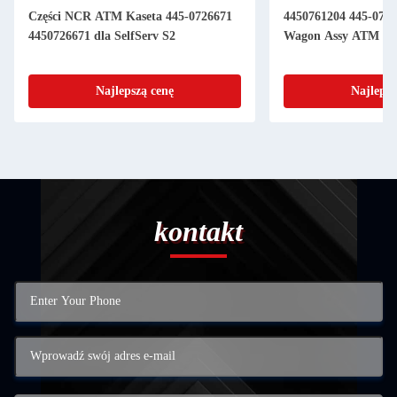
Części NCR ATM Kaseta 445-0726671
4450761204 445-076
4450726671 dla SelfServ S2
Wagon Assy ATM Czę
Najlepszą cenę
Najlepsz
kontakt