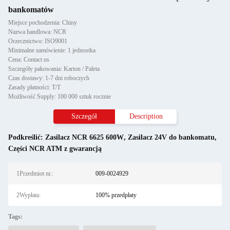
bankomatów
Miejsce pochodzenia: Chiny
Nazwa handlowa: NCR
Orzecznictwo: ISO9001
Minimalne zamówienie: 1 jednostka
Cena: Contact us
Szczegóły pakowania: Karton / Paleta
Czas dostawy: 1-7 dni roboczych
Zasady płatności: T/T
Możliwość Supply: 100 000 sztuk rocznie
Szczegół
Description
Podkreślić:
Zasilacz NCR 6625 600W
,
Zasilacz 24V do bankomatu
,
Części NCR ATM z gwarancją
1Przedmiot nr.:
009-0024929
2Wypłata:
100% przedpłaty
Tags: