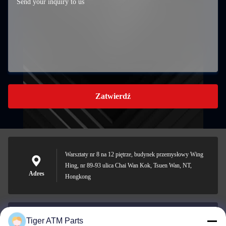
Zatwierdź
Warsztaty nr 8 na 12 piętrze, budynek przemysłowy Wing
Hing, nr 89-93 ulica Chai Wan Kok, Tsuen Wan, NT,
Adres
Hongkong
Tiger ATM Parts