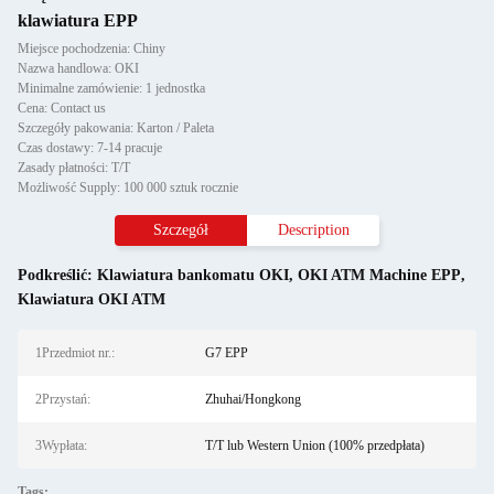
klawiatura EPP
Miejsce pochodzenia: Chiny
Nazwa handlowa: OKI
Minimalne zamówienie: 1 jednostka
Cena: Contact us
Szczegóły pakowania: Karton / Paleta
Czas dostawy: 7-14 pracuje
Zasady płatności: T/T
Możliwość Supply: 100 000 sztuk rocznie
Szczegół
Description
Podkreślić:
Klawiatura bankomatu OKI
,
OKI ATM Machine EPP
,
Klawiatura OKI ATM
1Przedmiot nr.:
G7 EPP
2Przystań:
Zhuhai/Hongkong
3Wypłata:
T/T lub Western Union (100% przedpłata)
Tags: