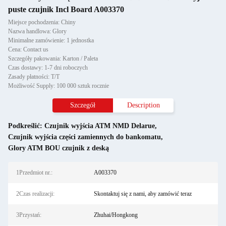
puste czujnik Incl Board A003370
Miejsce pochodzenia: Chiny
Nazwa handlowa: Glory
Minimalne zamówienie: 1 jednostka
Cena: Contact us
Szczegóły pakowania: Karton / Paleta
Czas dostawy: 1-7 dni roboczych
Zasady płatności: T/T
Możliwość Supply: 100 000 sztuk rocznie
Szczegół
Description
Podkreślić:
Czujnik wyjścia ATM NMD Delarue
,
Czujnik wyjścia części zamiennych do bankomatu
,
Glory ATM BOU czujnik z deską
1Przedmiot nr.:
A003370
2Czas realizacji:
Skontaktuj się z nami, aby zamówić teraz
3Przystań:
Zhuhai/Hongkong