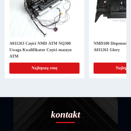
A011263 Części NMD ATM NQ300
NMD100 Dispenser N
Uwaga Kwalifikator Części maszyn
A011261 Glory
ATM
Najlepszą cenę
Najlepsz
kontakt