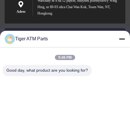
Warsztaty nr 8 na 12 piętrze, budynek przemysłowy Wing
Hing, nr 89-93 ulica Chai Wan Kok, Tsuen Wan, NT,
Adres
Hongkong
Tiger ATM Parts
sales@atmpart.com.cn
Wiadomość
elektroniczna
5:46 PM
Good day, what product are you looking for?
000-86-0756-5162218
Telefon
Tiger Spare Parts Co., Ltd