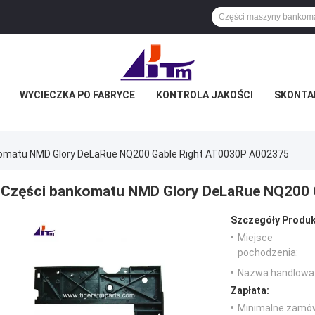
WYCIECZKA PO FABRYCE
KONTROLA JAKOŚCI
SKONTAK
omatu NMD Glory DeLaRue NQ200 Gable Right AT0030P A002375
Części bankomatu NMD Glory DeLaRue NQ200 
Szczegóły Produk
Miejsce
pochodzenia:
Nazwa handlowa
Zapłata:
Minimalne zamów