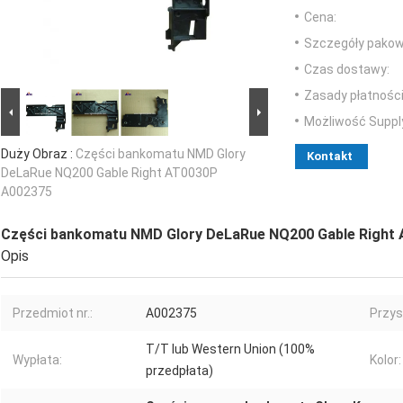
Cena:
Szczegóły pakow
Czas dostawy:
Zasady płatności
Możliwość Suppl
Duży Obraz :
Części bankomatu NMD Glory
Kontakt
DeLaRue NQ200 Gable Right AT0030P
A002375
Części bankomatu NMD Glory DeLaRue NQ200 Gable Right
Opis
Przedmiot nr.:
A002375
Przys
T/T lub Western Union (100%
Wypłata:
Kolor:
przedpłata)