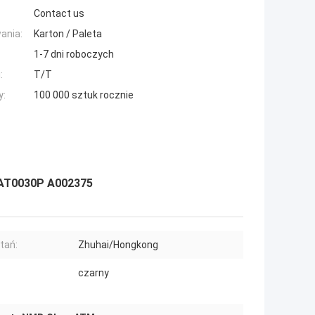
Contact us
ania:
Karton / Paleta
1-7 dni roboczych
:
T/T
y:
100 000 sztuk rocznie
 AT0030P A002375
tań:
Zhuhai/Hongkong
czarny