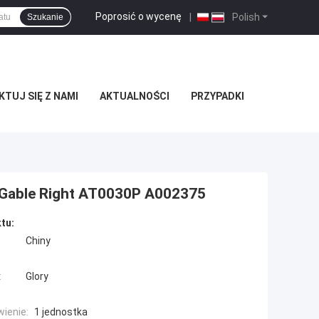
Poprosić o wycenę
|
Polish
Szukanie
TUJ SIĘ Z NAMI
AKTUALNOŚCI
PRZYPADKI
Gable Right AT0030P A002375
tu:
Chiny
:
Glory
ienie:
1 jednostka