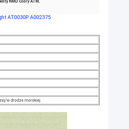
nty NMD Glory ATM
,
ight AT0030P A002375
zej/w drodze morskiej