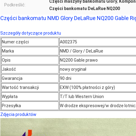
Części maszyny bankomatu Glory
,
Kompone
Podkreślić:
Części bankomatu DeLaRue NQ200
Części bankomatu NMD Glory DeLaRue NQ200 Gable R
Szczegóły dotyczące produktu
Numer części
A002375
Marka
NMD / Glory / DeLaRue
Opis
NQ200 Gable prawo
Jakość
nowy oryginał
Gwarancja
90 dni
Wartość transakcji
EXW (100% płatności z góry)
Wypłata
T/T lub Western Union
Przesyłka
W drodze ekspresowej/w drodze lotnic
Zdjęcia produktów