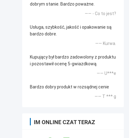
dobrym stanie. Bardzo poważne.
—— - Co to jest?
Usługa, szybkość, jakość i opakowanie są
bardzo dobre.
—— Kurwa.
Kupujący był bardzo zadowolony z produktu
i pozostawił ocenę 5-gwiazdkową.
—— U***e
Bardzo dobry produkt w rozsądnej cenie
—— T *** g
IM ONLINE CZAT TERAZ