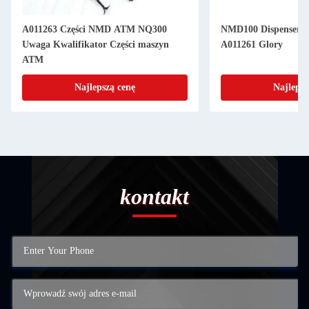
A011263 Części NMD ATM NQ300
NMD100 Dispenser N
Uwaga Kwalifikator Części maszyn
A011261 Glory
ATM
Najlepszą cenę
Najlepsz
kontakt