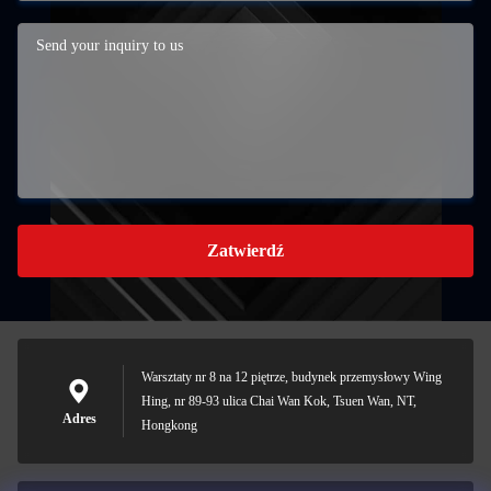
Zatwierdź
Warsztaty nr 8 na 12 piętrze, budynek przemysłowy Wing
Hing, nr 89-93 ulica Chai Wan Kok, Tsuen Wan, NT,
Adres
Hongkong