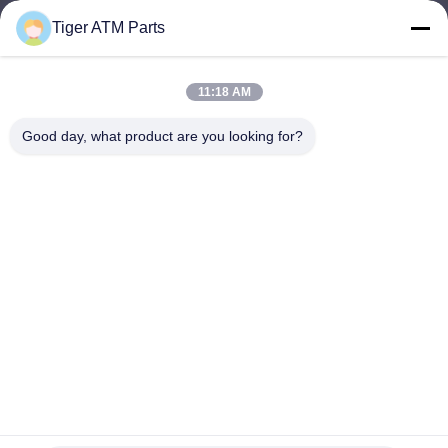
Tiger ATM Parts
sales@atmpart.com.cn
Wiadomość
elektroniczna
11:18 AM
Good day, what product are you looking for?
000-86-0756-5162218
Telefon
Tiger Spare Parts Co., Ltd