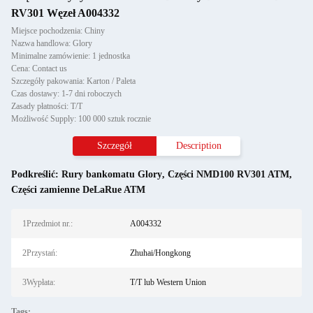
RV301 Węzeł A004332
Miejsce pochodzenia: Chiny
Nazwa handlowa: Glory
Minimalne zamówienie: 1 jednostka
Cena: Contact us
Szczegóły pakowania: Karton / Paleta
Czas dostawy: 1-7 dni roboczych
Zasady płatności: T/T
Możliwość Supply: 100 000 sztuk rocznie
Szczegół
Description
Podkreślić:
Rury bankomatu Glory
,
Części NMD100 RV301 ATM
,
Części zamienne DeLaRue ATM
1Przedmiot nr.:
A004332
2Przystań:
Zhuhai/Hongkong
3Wypłata:
T/T lub Western Union
Tags: