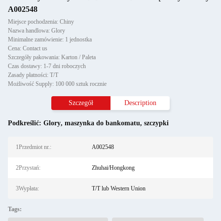
A002548
Miejsce pochodzenia: Chiny
Nazwa handlowa: Glory
Minimalne zamówienie: 1 jednostka
Cena: Contact us
Szczegóły pakowania: Karton / Paleta
Czas dostawy: 1-7 dni roboczych
Zasady płatności: T/T
Możliwość Supply: 100 000 sztuk rocznie
Szczegół
Description
Podkreślić:
Glory
,
maszynka do bankomatu
,
szczypki
1Przedmiot nr.:
A002548
2Przystań:
Zhuhai/Hongkong
3Wypłata:
T/T lub Western Union
Tags: