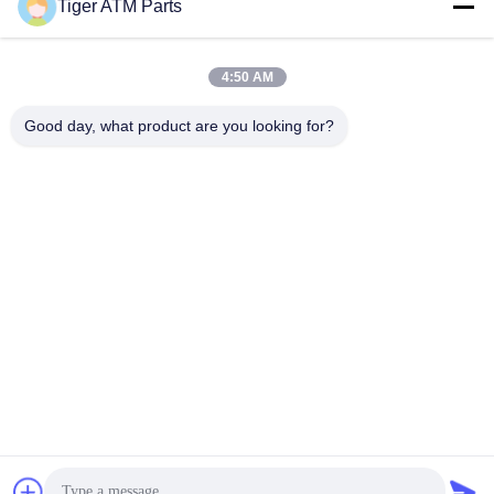
Tiger ATM Parts
sales@atmpart.com.cn
Wiadomość
elektroniczna
4:50 AM
Good day, what product are you looking for?
000-86-0756-5162218
Telefon
Tiger Spare Parts Co., Ltd