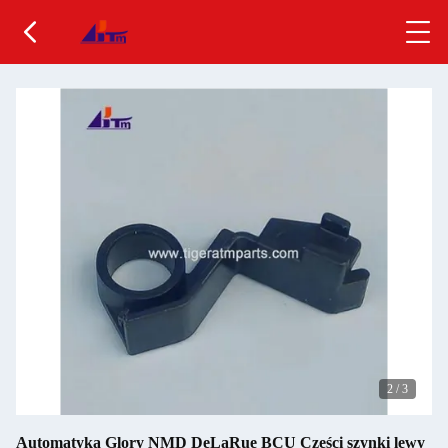
2
/
3
Automatyka Glory NMD DeLaRue BCU Części szynki lewy