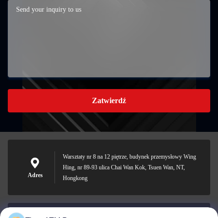
Zatwierdź
Warsztaty nr 8 na 12 piętrze, budynek przemysłowy Wing
Hing, nr 89-93 ulica Chai Wan Kok, Tsuen Wan, NT,
Adres
Hongkong