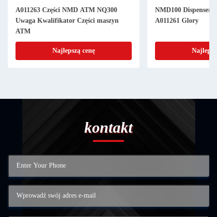
A011263 Części NMD ATM NQ300
NMD100 Dispenser N
Uwaga Kwalifikator Części maszyn
A011261 Glory
ATM
Najlepszą cenę
Najlepsz
kontakt