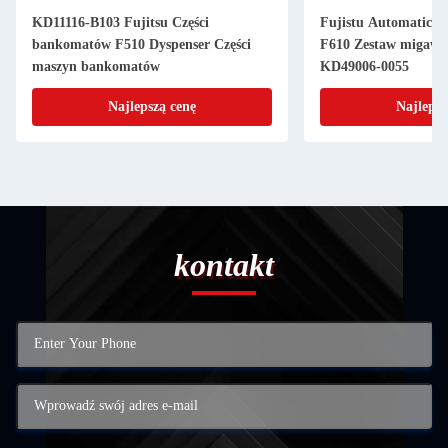
KD11116-B103 Fujitsu Części
Fujistu Automatic P
bankomatów F510 Dyspenser Części
F610 Zestaw migawk
maszyn bankomatów
KD49006-0055
Najlepszą cenę
Najlepsz
kontakt