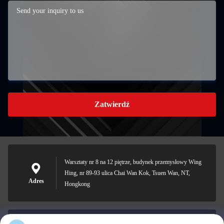
Zatwierdź
Warsztaty nr 8 na 12 piętrze, budynek przemysłowy Wing
Hing, nr 89-93 ulica Chai Wan Kok, Tsuen Wan, NT,
Adres
Hongkong