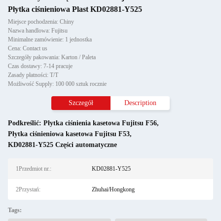
Płytka ciśnieniowa Plast KD02881-Y525
Miejsce pochodzenia: Chiny
Nazwa handlowa: Fujitsu
Minimalne zamówienie: 1 jednostka
Cena: Contact us
Szczegóły pakowania: Karton / Paleta
Czas dostawy: 7-14 pracuje
Zasady płatności: T/T
Możliwość Supply: 100 000 sztuk rocznie
Szczegół
Description
Podkreślić:
Płytka ciśnienia kasetowa Fujitsu F56
,
Płytka ciśnieniowa kasetowa Fujitsu F53
,
KD02881-Y525 Części automatyczne
1Przedmiot nr.:
KD02881-Y525
2Przystań:
Zhuhai/Hongkong
Tags: