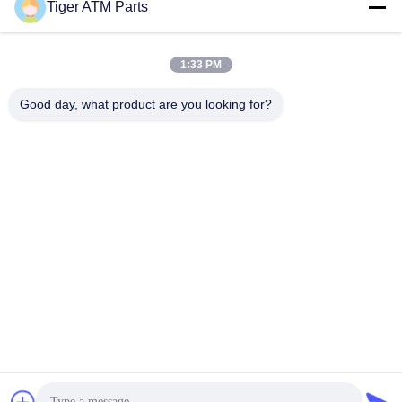
Tiger ATM Parts
sales@atmpart.com.cn
Wiadomość
elektroniczna
1:33 PM
Good day, what product are you looking for?
000-86-0756-5162218
Telefon
Tiger Spare Parts Co., Ltd