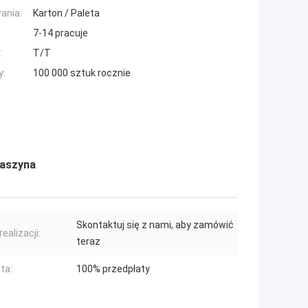
ania:
Karton / Paleta
7-14 pracuje
:
T/T
y:
100 000 sztuk rocznie
aszyna
Skontaktuj się z nami, aby zamówić
ealizacji:
teraz
ta:
100% przedpłaty