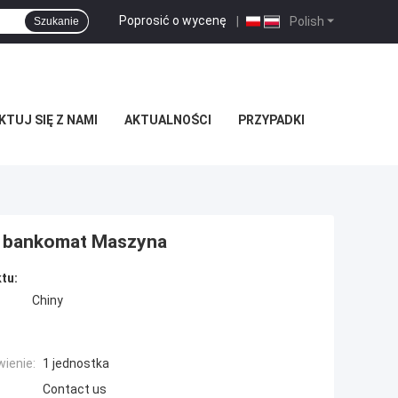
Poprosić o wycenę
|
Polish
Szukanie
TUJ SIĘ Z NAMI
AKTUALNOŚCI
PRZYPADKI
 bankomat Maszyna
tu:
Chiny
ienie:
1 jednostka
Contact us