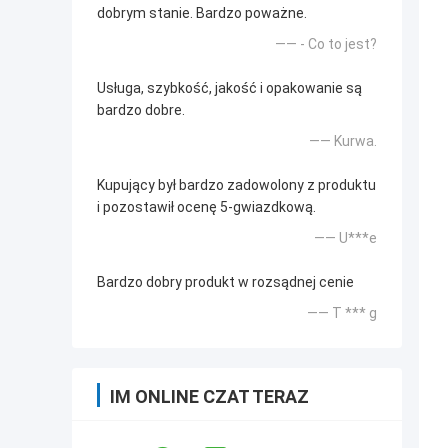
dobrym stanie. Bardzo poważne.
—— - Co to jest?
Usługa, szybkość, jakość i opakowanie są
bardzo dobre.
—— Kurwa.
Kupujący był bardzo zadowolony z produktu
i pozostawił ocenę 5-gwiazdkową.
—— U***e
Bardzo dobry produkt w rozsądnej cenie
—— T *** g
IM ONLINE CZAT TERAZ