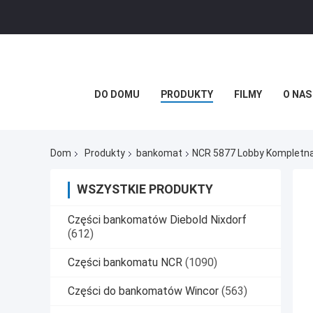
DO DOMU
PRODUKTY
FILMY
O NAS
Dom
Produkty
bankomat
NCR 5877 Lobby Komplet
WSZYSTKIE PRODUKTY
Części bankomatów Diebold Nixdorf
(612)
Części bankomatu NCR
(1090)
Części do bankomatów Wincor
(563)