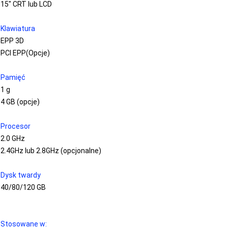
15" CRT lub LCD
Klawiatura
EPP 3D
PCI EPP
(Opcje)
Pamięć
1 g
4 GB (opcje)
Procesor
2.0 GHz
2.4GHz lub 2.8GHz (opcjonalne)
Dysk twardy
40/80/120 GB
Stosowane w: