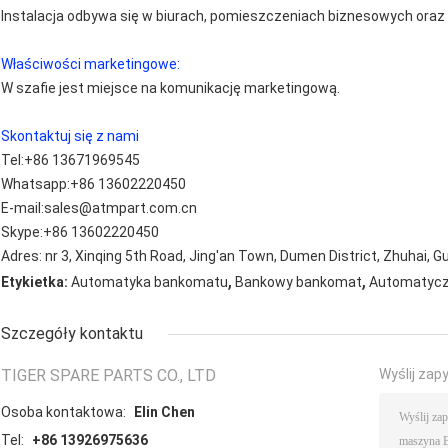
Instalacja odbywa się w biurach, pomieszczeniach biznesowych oraz 
Właściwości marketingowe:
W szafie jest miejsce na komunikację marketingową.
Skontaktuj się z nami
Tel:
+86 13671969545
Whatsapp:
+86 13602220450
E-mail:
sales@atmpart.com.cn
Skype:
+86 13602220450
Adres: nr 3, Xinqing 5th Road, Jing'an Town, Dumen District, Zhuhai, 
,
,
Etykietka:
Automatyka bankomatu
Bankowy bankomat
Automatycz
Szczegóły kontaktu
TIGER SPARE PARTS CO., LTD
Wyślij zap
Osoba kontaktowa:
Elin Chen
Tel:
+86 13926975636