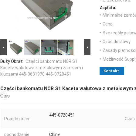
Orzecznictwo:
Zapłata:
Minimalne zamów
Cena:
Szczegóły pakow
Czas dostawy:
Zasady płatności
Możliwość Suppl
Duży Obraz :
Części bankomatu NCR S1
Kaseta walutowa z metalowym zamkiem i
Kontakt
kluczami 445-0631970 445-0728451
Części bankomatu NCR S1 Kaseta walutowa z metalowym z
Opis
445-0728451
Przedmiot nr.:
Czas r
pochodzenie
Chiny