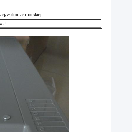
zej/w drodze morskiej
az!