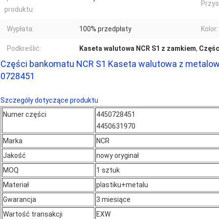
Przys
produktu:
Wypłata:
100% przedpłaty
Kolor:
Podkreślić:
Kaseta walutowa NCR S1 z zamkiem
,
Częśc
Części bankomatu NCR S1 Kaseta walutowa z metalow
0728451
Szczegóły dotyczące produktu
Numer części
4450728451
4450631970
Marka
NCR
Jakość
nowy oryginał
MOQ
1 sztuk
Materiał
plastiku+
metalu
Gwarancja
3 miesiące
Wartość transakcji
EXW