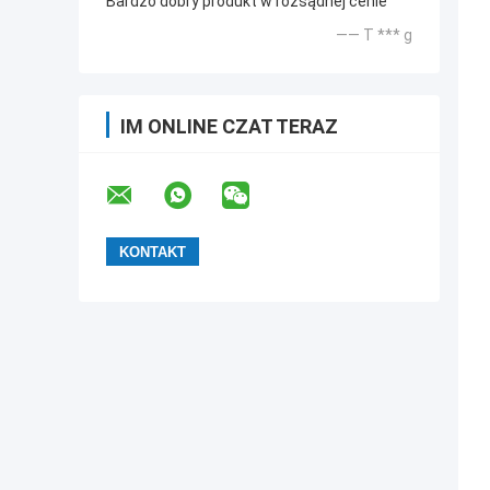
Bardzo dobry produkt w rozsądnej cenie
—— T *** g
IM ONLINE CZAT TERAZ