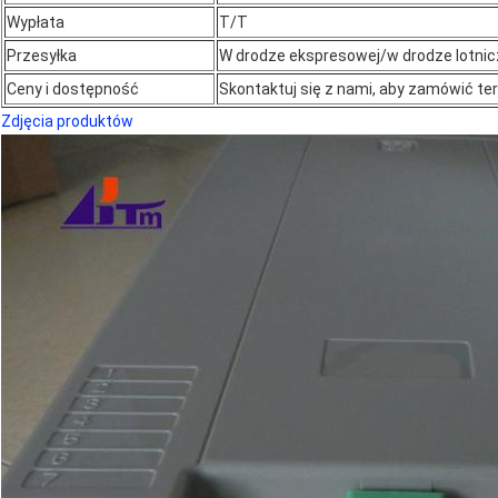
Wypłata
T/T
Przesyłka
W drodze ekspresowej/w drodze lotnic
Ceny i dostępność
Skontaktuj się z nami, aby zamówić ter
Zdjęcia produktów