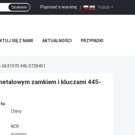
Poprosić o wycenę
|
Polish
Szukanie
TUJ SIĘ Z NAMI
AKTUALNOŚCI
PRZYPADKI
5-0631970 445-0728451
metalowym zamkiem i kluczami 445-
tu:
Chiny
:
NCR