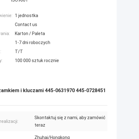
ISO9001
ienie:
1 jednostka
Contact us
ania:
Karton / Paleta
1-7 dni roboczych
:
T/T
y:
100 000 sztuk rocznie
amkiem i kluczami 445-0631970 445-0728451
Skontaktuj się z nami, aby zamówić
ealizacji:
teraz
Zhuhai/Hongkong