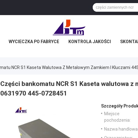
WYCIECZKA PO FABRYCE
KONTROLA JAKOŚCI
SKONTAK
matu NCR S1 Kaseta Walutowa Z Metalowym Zamkiem I Kluczami 44
Części bankomatu NCR S1 Kaseta walutowa z 
0631970 445-0728451
Szczegóły Produk
Miejsce
pochodzenia:
Nazwa handlowa