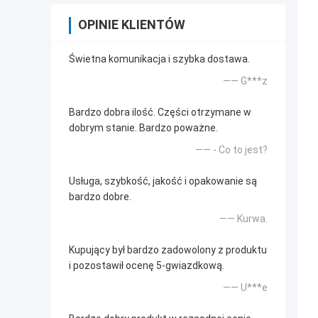
OPINIE KLIENTÓW
Świetna komunikacja i szybka dostawa.
—— G***z
Bardzo dobra ilość. Części otrzymane w
dobrym stanie. Bardzo poważne.
—— - Co to jest?
Usługa, szybkość, jakość i opakowanie są
bardzo dobre.
—— Kurwa.
Kupujący był bardzo zadowolony z produktu
i pozostawił ocenę 5-gwiazdkową.
—— U***e