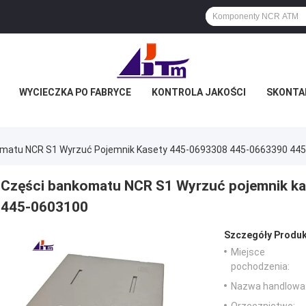
WYCIECZKA PO FABRYCE
KONTROLA JAKOŚCI
SKONTAK
matu NCR S1 Wyrzuć Pojemnik Kasety 445-0693308 445-0663390 44
Części bankomatu NCR S1 Wyrzuć pojemnik k
445-0603100
Szczegóły Produk
Miejsce
pochodzenia:
Nazwa handlowa