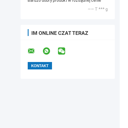
Bardzo dobry produkt w rozsądnej cenie
—— T *** g
IM ONLINE CZAT TERAZ