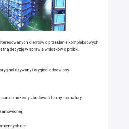
ainteresowanych klientów o przesłanie kompleksowych
stną decyzję w sprawie wniosków o próbki.
ryginał używany i oryginał odnowiony.
t sami i możemy zbudować formy i armatury.
i zamówionej.
amiennych ncr