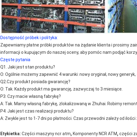
Dostępność próbek i polityka:
Zapewniamy płatne próbki produktów na żądanie klienta i prosimy z
informacji o kupującym do naszej oceny, aby pomóc nam podjąć korzy
Częste pytania
Q1. Jaki jest stan produktu?
O: Ogólnie możemy zapewnić 4 warunki: nowy oryginał, nowy generyk, o
Q2.Czy produkt posiada gwarancję?
O: Tak. Każdy produkt ma gwarancję, zazwyczaj to 3 miesiące.
P3: Czy macie własną fabrykę?
A: Tak. Mamy własną fabrykę, zlokalizowaną w Zhuhai. Robimy remon
P4: Jaki jest czas realizacji produktu?
A: Zwykle jest to 1-7 dni po płatności. Czas przewodni zależy od ilośc
,
,
Etykietka:
Części maszyny ncr atm
Komponenty NCR ATM
części z