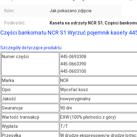
Kolor:
Jak pokazano zdjęcie
Podkreślić:
Kaseta na odrzuty NCR S1
,
Części bankoma
Części bankomatu NCR S1 Wyrzuć pojemnik kasety 44
Szczegóły dotyczące produktu
Numer części
445-0693308
445-0663390
445-0603100
Marka
NCR
Opis
Wycofać kosz
Jakość
nowy
oryginalny
Gwarancja
90 dni
Wartość transakcji
EXW (100% płatności z góry)
Wypłata
T/T
Przesyłka
W drodze ekspresowej/w drodze lotnic