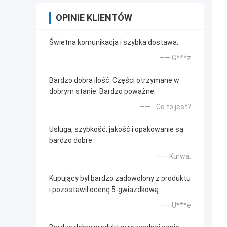
OPINIE KLIENTÓW
Świetna komunikacja i szybka dostawa.
—— G***z
Bardzo dobra ilość. Części otrzymane w
dobrym stanie. Bardzo poważne.
—— - Co to jest?
Usługa, szybkość, jakość i opakowanie są
bardzo dobre.
—— Kurwa.
Kupujący był bardzo zadowolony z produktu
i pozostawił ocenę 5-gwiazdkową.
—— U***e