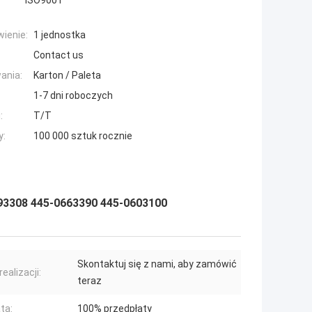
ISO9001
ienie:
1 jednostka
Contact us
ania:
Karton / Paleta
1-7 dni roboczych
:
T/T
y:
100 000 sztuk rocznie
93308 445-0663390 445-0603100
Skontaktuj się z nami, aby zamówić
ealizacji:
teraz
ta:
100% przedpłaty