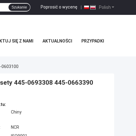
Poprosić o wycenę
|
Polish
Szukanie
TUJ SIĘ Z NAMI
AKTUALNOŚCI
PRZYPADKI
5-0603100
asety 445-0693308 445-0663390
tu:
Chiny
:
NCR