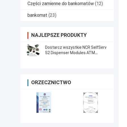
Części zamienne do bankomatów
(12)
bankomat
(23)
NAJLEPSZE PRODUKTY
Dostarcz wszystkie NCR SelfServ
S2 Dispenser Modules ATM
Maszyny części zamienne
ORZECZNICTWO