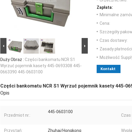
Orzecznictwo:
Zapłata:
Minimalne zamów
Cena:
Szczegóły pakow
Czas dostawy:
Zasady płatności
Możliwość Suppl
Duży Obraz :
Części bankomatu NCR S1
Wyrzuć pojemnik kasety 445-0693308 445-
Kontakt
0663390 445-0603100
Części bankomatu NCR S1 Wyrzuć pojemnik kasety 445-06
Opis
445-0603100
Przedmiot nr.:
Czas r
Przystań:
Zhuhai/Hongkong
Wypła