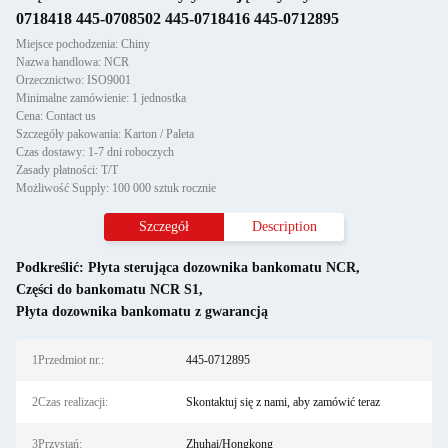
0718418 445-0708502 445-0718416 445-0712895
Miejsce pochodzenia: Chiny
Nazwa handlowa: NCR
Orzecznictwo: ISO9001
Minimalne zamówienie: 1 jednostka
Cena: Contact us
Szczegóły pakowania: Karton / Paleta
Czas dostawy: 1-7 dni roboczych
Zasady płatności: T/T
Możliwość Supply: 100 000 sztuk rocznie
Szczegół
Description
Podkreślić:
Płyta sterująca dozownika bankomatu NCR
,
Części do bankomatu NCR S1
,
Płyta dozownika bankomatu z gwarancją
1Przedmiot nr.:
445-0712895
2Czas realizacji:
Skontaktuj się z nami, aby zamówić teraz
3Przystań:
Zhuhai/Hongkong