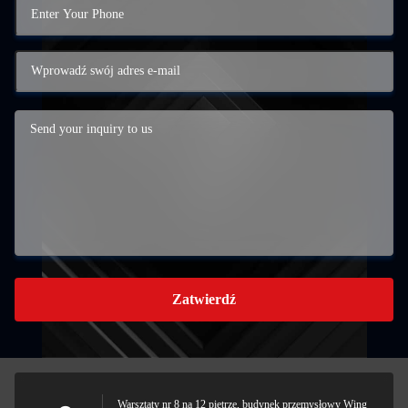
Zatwierdź
Warsztaty nr 8 na 12 piętrze, budynek przemysłowy Wing