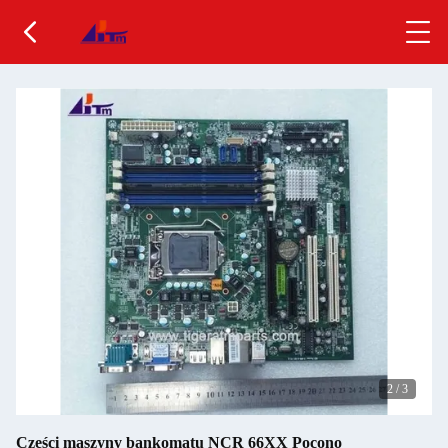
2
/
3
Części maszyny bankomatu NCR 66XX Pocono