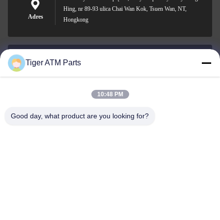
Hing, nr 89-93 ulica Chai Wan Kok, Tsuen Wan, NT,
Adres
Hongkong
Tiger ATM Parts
sales@atmpart.com.cn
Wiadomość
elektroniczna
10:48 PM
Good day, what product are you looking for?
000-86-0756-5162218
Telefon
Tiger Spare Parts Co., Ltd