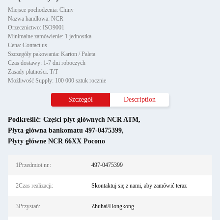
Miejsce pochodzenia: Chiny
Nazwa handlowa: NCR
Orzecznictwo: ISO9001
Minimalne zamówienie: 1 jednostka
Cena: Contact us
Szczegóły pakowania: Karton / Paleta
Czas dostawy: 1-7 dni roboczych
Zasady płatności: T/T
Możliwość Supply: 100 000 sztuk rocznie
Szczegół
Description
Podkreślić:
Części płyt głównych NCR ATM
,
Płyta główna bankomatu 497-0475399
,
Płyty główne NCR 66XX Pocono
1Przedmiot nr.:
497-0475399
2Czas realizacji:
Skontaktuj się z nami, aby zamówić teraz
3Przystań:
Zhuhai/Hongkong