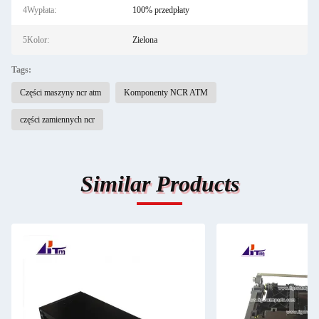
4Wypłata:
100% przedpłaty
5Kolor:
Zielona
Tags:
Części maszyny ncr atm
Komponenty NCR ATM
części zamiennych ncr
Similar Products