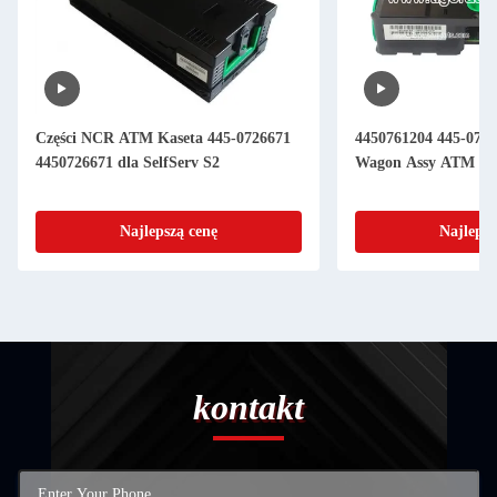
Części NCR ATM Kaseta 445-0726671
4450761204 445-076
4450726671 dla SelfServ S2
Wagon Assy ATM Czę
Najlepszą cenę
Najlepsz
kontakt