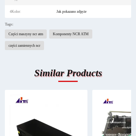
4Kolor:
Jak pokazano zdjęcie
Tags:
Części maszyny ncr atm
Komponenty NCR ATM
części zamiennych ncr
Similar Products