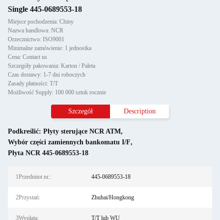
Single 445-0689553-18
Miejsce pochodzenia: Chiny
Nazwa handlowa: NCR
Orzecznictwo: ISO9001
Minimalne zamówienie: 1 jednostka
Cena: Contact us
Szczegóły pakowania: Karton / Paleta
Czas dostawy: 1-7 dni roboczych
Zasady płatności: T/T
Możliwość Supply: 100 000 sztuk rocznie
Szczegół
Description
Podkreślić:
Płyty sterujące NCR ATM
,
Wybór części zamiennych bankomatu I/F
,
Płyta NCR 445-0689553-18
1Przedmiot nr.:
445-0689553-18
2Przystań:
Zhuhai/Hongkong
3Wypłata:
T/T lub WU