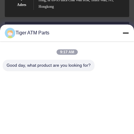
Hing, nr 89-93 ulica Chai Wan Kok, Tsuen Wan, NT,
Adres
Hongkong
Tiger ATM Parts
sales@atmpart.com.cn
Wiadomość
elektroniczna
9:17 AM
Good day, what product are you looking for?
000-86-0756-5162218
Telefon
Tiger Spare Parts Co., Ltd