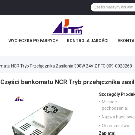
WYCIECZKA PO FABRYCE
KONTROLA JAKOŚCI
SKONTAK
matu NCR Tryb Przełącznika Zasilania 300W 24V Z PFC 009-0028268
Części bankomatu NCR Tryb przełącznika zasi
Szczegóły Produk
Miejsce
pochodzenia:
Nazwa handlowa
Orzecznictwo:
Zapłata: