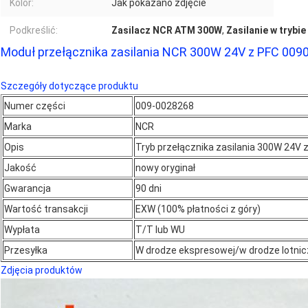
Kolor:
Jak pokazano zdjęcie
Podkreślić:
Zasilacz NCR ATM 300W
,
Zasilanie w trybi
Moduł przełącznika zasilania NCR 300W 24V z PFC 00
Szczegóły dotyczące produktu
Numer części
009-0028268
Marka
NCR
Opis
Tryb przełącznika zasilania 300W 24V 
Jakość
nowy oryginał
Gwarancja
90 dni
Wartość transakcji
EXW (100% płatności z góry)
Wypłata
T/T lub WU
Przesyłka
W drodze ekspresowej/w drodze lotnic
Zdjęcia produktów