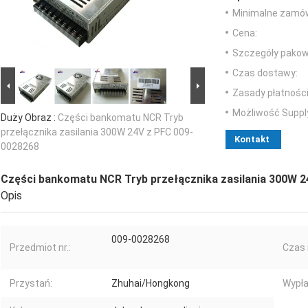
Minimalne zamów
Cena:
Szczegóły pakow
Czas dostawy:
Zasady płatności
Możliwość Suppl
Duży Obraz :
Części bankomatu NCR Tryb
przełącznika zasilania 300W 24V z PFC 009-
Kontakt
0028268
Części bankomatu NCR Tryb przełącznika zasilania 300W 
Opis
009-0028268
Przedmiot nr.:
Czas r
Przystań:
Zhuhai/Hongkong
Wypła