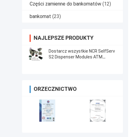
Części zamienne do bankomatów
(12)
bankomat
(23)
NAJLEPSZE PRODUKTY
Dostarcz wszystkie NCR SelfServ
S2 Dispenser Modules ATM
Maszyny części zamienne
ORZECZNICTWO