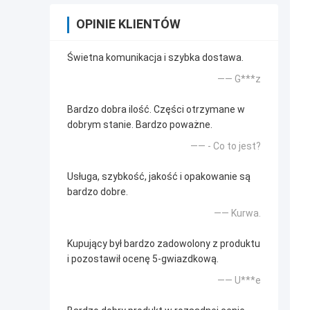
OPINIE KLIENTÓW
Świetna komunikacja i szybka dostawa.
—— G***z
Bardzo dobra ilość. Części otrzymane w
dobrym stanie. Bardzo poważne.
—— - Co to jest?
Usługa, szybkość, jakość i opakowanie są
bardzo dobre.
—— Kurwa.
Kupujący był bardzo zadowolony z produktu
i pozostawił ocenę 5-gwiazdkową.
—— U***e