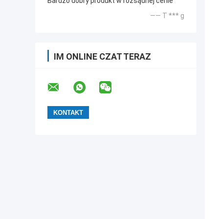
Bardzo dobry produkt w rozsądnej cenie
—— T *** g
IM ONLINE CZAT TERAZ