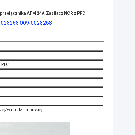
e przełącznika ATM 24V
,
Zasilacz NCR z PFC
90028268 009-0028268
z PFC
zej/w drodze morskiej