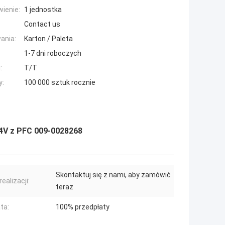
ienie:
1 jednostka
Contact us
ania:
Karton / Paleta
1-7 dni roboczych
:
T/T
y:
100 000 sztuk rocznie
24V z PFC 009-0028268
Skontaktuj się z nami, aby zamówić
ealizacji:
teraz
ta:
100% przedpłaty