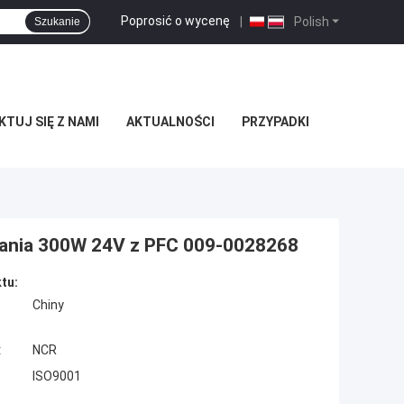
Poprosić o wycenę
|
Polish
Szukanie
TUJ SIĘ Z NAMI
AKTUALNOŚCI
PRZYPADKI
lania 300W 24V z PFC 009-0028268
tu:
Chiny
:
NCR
ISO9001